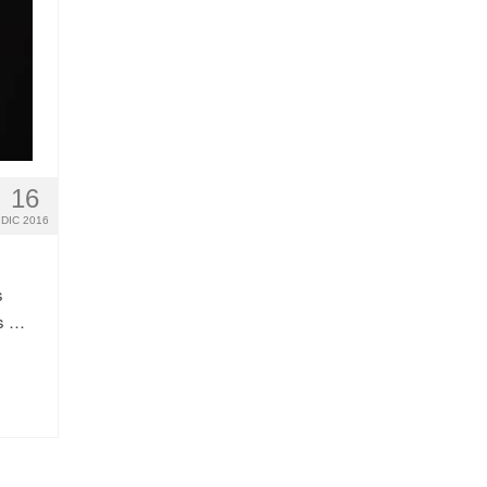
16
DIC 2016
s
os …