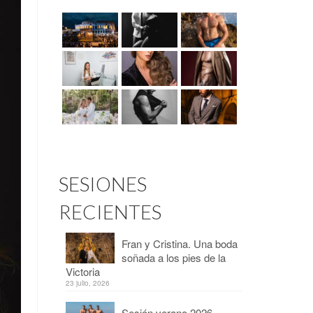
SESIONES
RECIENTES
Fran y Cristina. Una boda
soñada a los pies de la
Victoria
23 julio, 2026
Sesión verano 2026 –