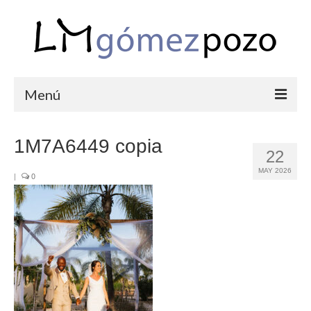
Menú
PORTFOLIO
1M7A6449 copia
22
BODAS
MAY 2026
|
0
COMUNIONES
CORPORATIVAS
SEMANA SANTA
BLOG
SOBRE LM