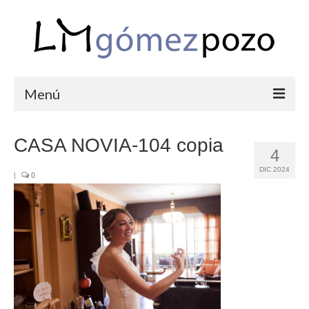
Menú
PORTFOLIO
CASA NOVIA-104 copia
4
BODAS
DIC 2024
|
0
COMUNIONES
CORPORATIVAS
SEMANA SANTA
BLOG
SOBRE LM