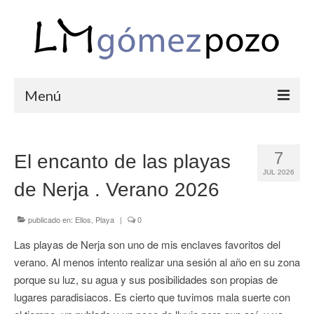
Menú
PORTFOLIO
7
El encanto de las playas
BODAS
JUL 2026
de Nerja . Verano 2026
COMUNIONES
CORPORATIVAS
publicado en:
Ellos
,
Playa
|
0
Las playas de Nerja son uno de mis enclaves favoritos del
SEMANA SANTA
verano. Al menos intento realizar una sesión al año en su zona
BLOG
porque su luz, su agua y sus posibilidades son propias de
lugares paradisiacos. Es cierto que tuvimos mala suerte con
SOBRE LM