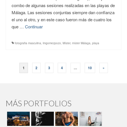
combo de algunas sesiones realizadas en las playas de
Málaga. Las sesiones conjuntas siempre dan confianza
el uno al otro, y en este caso fueron más de cuatro los
que …
Continuar
fotografia masculina
,
lmgomezpozo
,
Míster
,
míster Málaga
,
playa
Paginación
1
2
3
4
…
10
»
de
entradas
MÁS PORTFOLIOS