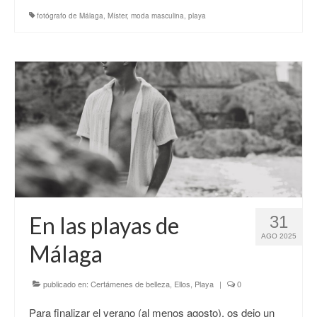
fotógrafo de Málaga
,
Míster
,
moda masculina
,
playa
En las playas de
31
AGO 2025
Málaga
publicado en:
Certámenes de belleza
,
Ellos
,
Playa
|
0
Para finalizar el verano (al menos agosto), os dejo un