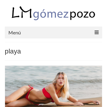
Menú
PORTFOLIO
playa
BODAS
COMUNIONES
CORPORATIVAS
SEMANA SANTA
BLOG
SOBRE LM