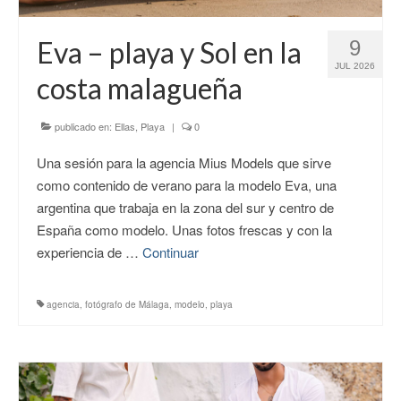
CONTACTO
Eva – playa y Sol en la
9
JUL 2026
costa malagueña
publicado en:
Ellas
,
Playa
|
0
Una sesión para la agencia Mius Models que sirve
como contenido de verano para la modelo Eva, una
argentina que trabaja en la zona del sur y centro de
España como modelo. Unas fotos frescas y con la
experiencia de …
Continuar
agencia
,
fotógrafo de Málaga
,
modelo
,
playa