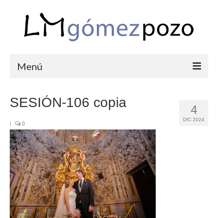
Menú
PORTFOLIO
SESIÓN-106 copia
4
BODAS
DIC 2024
|
0
COMUNIONES
CORPORATIVAS
SEMANA SANTA
BLOG
SOBRE LM