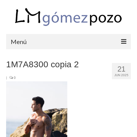
Menú
PORTFOLIO
1M7A8300 copia 2
21
BODAS
JUN 2025
|
0
COMUNIONES
CORPORATIVAS
SEMANA SANTA
BLOG
SOBRE LM