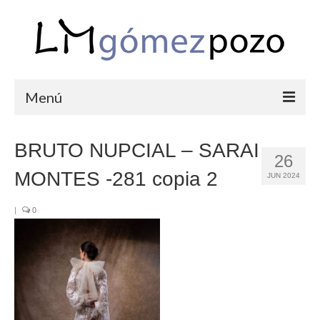
Menú
PORTFOLIO
BRUTO NUPCIAL – SARAI
26
BODAS
MONTES -281 copia 2
JUN 2024
COMUNIONES
|
0
CORPORATIVAS
SEMANA SANTA
BLOG
SOBRE LM