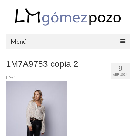
Menú
PORTFOLIO
1M7A9753 copia 2
9
BODAS
ABR 2024
|
0
COMUNIONES
CORPORATIVAS
SEMANA SANTA
BLOG
SOBRE LM