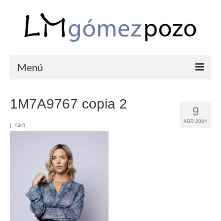
Menú
PORTFOLIO
1M7A9767 copia 2
9
BODAS
ABR 2024
|
0
COMUNIONES
CORPORATIVAS
SEMANA SANTA
BLOG
SOBRE LM