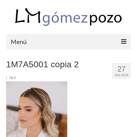
Menú
PORTFOLIO
1M7A5001 copia 2
27
BODAS
JUN 2026
|
0
COMUNIONES
CORPORATIVAS
SEMANA SANTA
BLOG
SOBRE LM