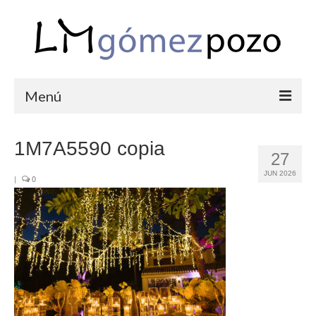
Menú
PORTFOLIO
1M7A5590 copia
27
BODAS
JUN 2026
|
0
COMUNIONES
CORPORATIVAS
SEMANA SANTA
BLOG
SOBRE LM