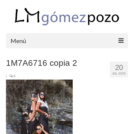
Menú
PORTFOLIO
1M7A6716 copia 2
20
BODAS
JUL 2025
|
0
COMUNIONES
CORPORATIVAS
SEMANA SANTA
BLOG
SOBRE LM