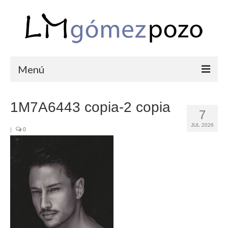
Menú
PORTFOLIO
1M7A6443 copia-2 copia
7
BODAS
JUL 2026
|
0
COMUNIONES
CORPORATIVAS
SEMANA SANTA
BLOG
SOBRE LM