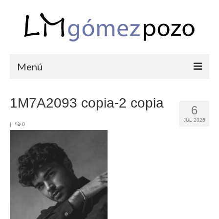
Menú
PORTFOLIO
1M7A2093 copia-2 copia
6
BODAS
JUL 2026
|
0
COMUNIONES
CORPORATIVAS
SEMANA SANTA
BLOG
SOBRE LM