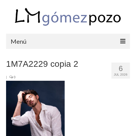
Menú
PORTFOLIO
1M7A2229 copia 2
6
BODAS
JUL 2026
|
0
COMUNIONES
CORPORATIVAS
SEMANA SANTA
BLOG
SOBRE LM