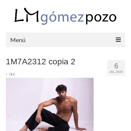
Menú
PORTFOLIO
1M7A2312 copia 2
6
BODAS
JUL 2026
|
0
COMUNIONES
CORPORATIVAS
SEMANA SANTA
BLOG
SOBRE LM