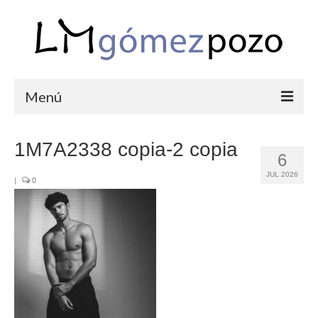
Menú
PORTFOLIO
1M7A2338 copia-2 copia
6
BODAS
JUL 2026
|
0
COMUNIONES
CORPORATIVAS
SEMANA SANTA
BLOG
SOBRE LM