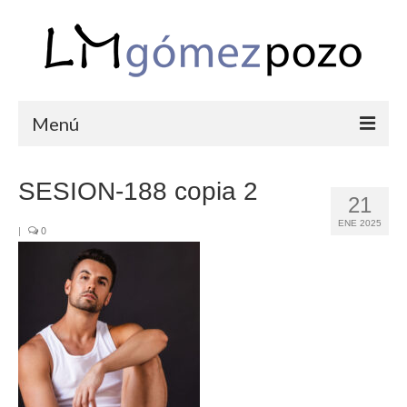
Menú
PORTFOLIO
SESION-188 copia 2
21
BODAS
ENE 2025
|
0
COMUNIONES
CORPORATIVAS
SEMANA SANTA
BLOG
SOBRE LM