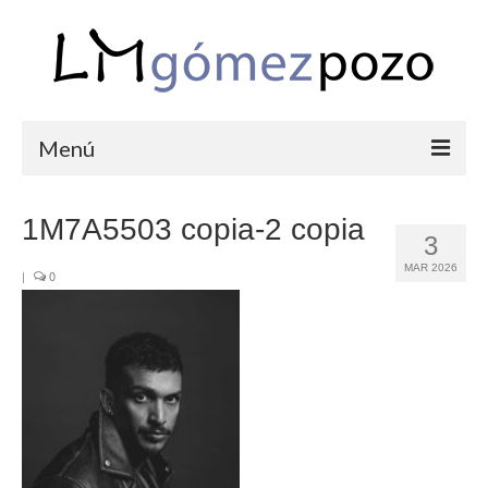
Menú
PORTFOLIO
1M7A5503 copia-2 copia
3
BODAS
MAR 2026
|
0
COMUNIONES
CORPORATIVAS
SEMANA SANTA
BLOG
SOBRE LM