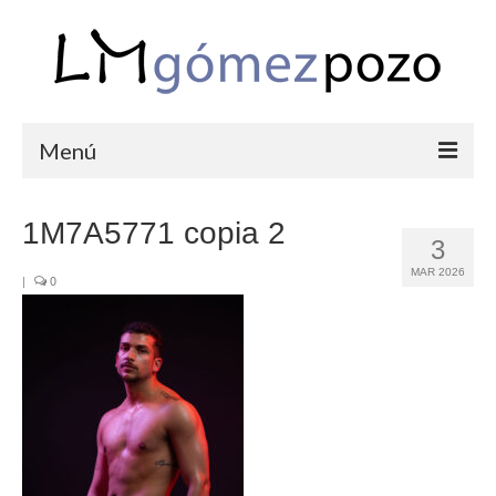
Menú
PORTFOLIO
1M7A5771 copia 2
3
BODAS
MAR 2026
|
0
COMUNIONES
CORPORATIVAS
SEMANA SANTA
BLOG
SOBRE LM