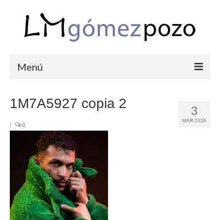
Menú
PORTFOLIO
1M7A5927 copia 2
3
BODAS
MAR 2026
|
0
COMUNIONES
CORPORATIVAS
SEMANA SANTA
BLOG
SOBRE LM