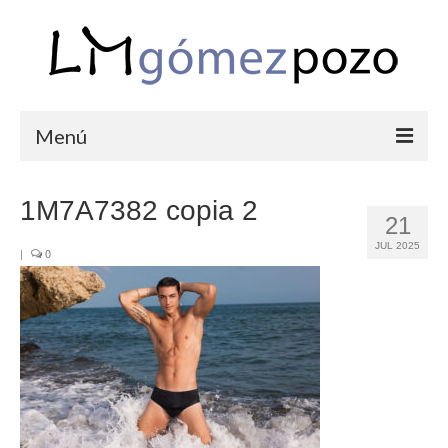
Menú
PORTFOLIO
1M7A7382 copia 2
21
BODAS
JUL 2025
|
0
COMUNIONES
CORPORATIVAS
SEMANA SANTA
BLOG
SOBRE LM