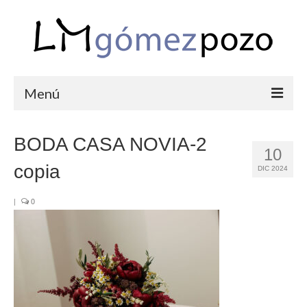
Menú
PORTFOLIO
BODA CASA NOVIA-2
10
BODAS
copia
DIC 2024
COMUNIONES
|
0
CORPORATIVAS
SEMANA SANTA
BLOG
SOBRE LM