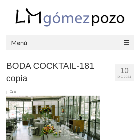
Menú
PORTFOLIO
BODA COCKTAIL-181
10
BODAS
copia
DIC 2024
COMUNIONES
|
0
CORPORATIVAS
SEMANA SANTA
BLOG
SOBRE LM