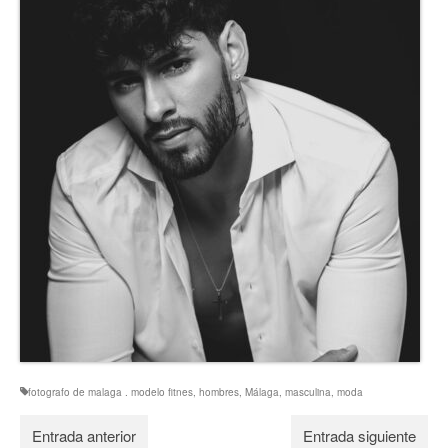
fotografo de malaga . modelo fitnes
,
hombres
,
Málaga
,
masculina
,
moda
Entrada anterior
Entrada siguiente