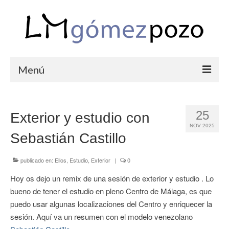
Menú
PORTFOLIO
25
Exterior y estudio con
BODAS
NOV 2025
Sebastián Castillo
COMUNIONES
CORPORATIVAS
publicado en:
Ellos
,
Estudio
,
Exterior
|
0
Hoy os dejo un remix de una sesión de exterior y estudio . Lo
SEMANA SANTA
bueno de tener el estudio en pleno Centro de Málaga, es que
BLOG
puedo usar algunas localizaciones del Centro y enriquecer la
sesión. Aquí va un resumen con el modelo venezolano
SOBRE LM