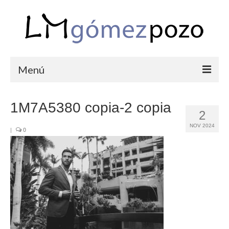
Menú
PORTFOLIO
1M7A5380 copia-2 copia
2
BODAS
NOV 2024
|
0
COMUNIONES
CORPORATIVAS
SEMANA SANTA
BLOG
SOBRE LM