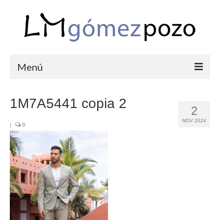
Menú
PORTFOLIO
1M7A5441 copia 2
2
BODAS
NOV 2024
|
0
COMUNIONES
CORPORATIVAS
SEMANA SANTA
BLOG
SOBRE LM