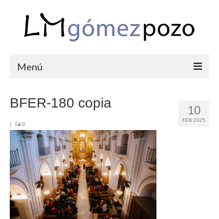
Menú
PORTFOLIO
BFER-180 copia
10
BODAS
FEB 2025
|
0
COMUNIONES
CORPORATIVAS
SEMANA SANTA
BLOG
SOBRE LM