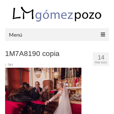
Menú
PORTFOLIO
1M7A8190 copia
14
BODAS
FEB 2024
|
0
COMUNIONES
CORPORATIVAS
SEMANA SANTA
BLOG
SOBRE LM