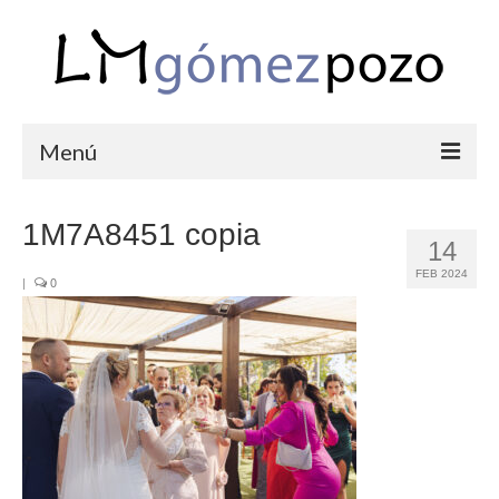
Menú
PORTFOLIO
1M7A8451 copia
14
BODAS
FEB 2024
|
0
COMUNIONES
CORPORATIVAS
SEMANA SANTA
BLOG
SOBRE LM