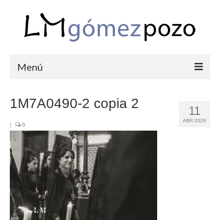
Menú
PORTFOLIO
1M7A0490-2 copia 2
11
BODAS
ABR 2026
|
0
COMUNIONES
CORPORATIVAS
SEMANA SANTA
BLOG
SOBRE LM