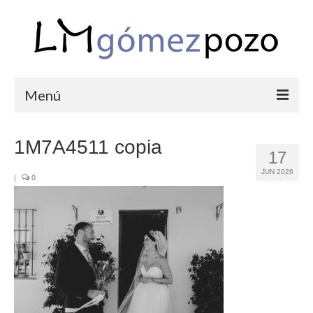
Menú
PORTFOLIO
1M7A4511 copia
17
BODAS
JUN 2026
|
0
COMUNIONES
CORPORATIVAS
SEMANA SANTA
BLOG
SOBRE LM