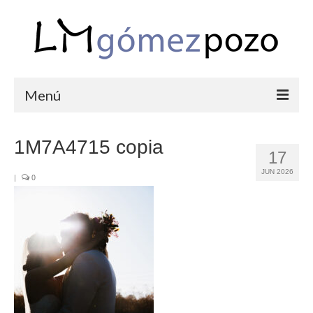
Menú
PORTFOLIO
1M7A4715 copia
17
BODAS
JUN 2026
|
0
COMUNIONES
CORPORATIVAS
SEMANA SANTA
BLOG
SOBRE LM