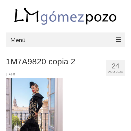
Menú
PORTFOLIO
1M7A9820 copia 2
24
BODAS
AGO 2024
|
0
COMUNIONES
CORPORATIVAS
SEMANA SANTA
BLOG
SOBRE LM