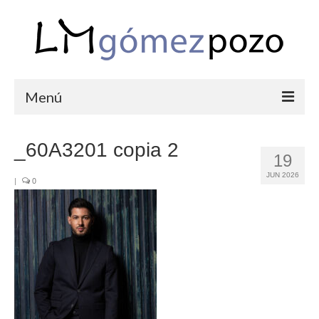
Menú
PORTFOLIO
_60A3201 copia 2
19
BODAS
JUN 2026
|
0
COMUNIONES
CORPORATIVAS
SEMANA SANTA
BLOG
SOBRE LM