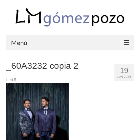
Menú
PORTFOLIO
_60A3232 copia 2
19
BODAS
JUN 2026
|
0
COMUNIONES
CORPORATIVAS
SEMANA SANTA
BLOG
SOBRE LM