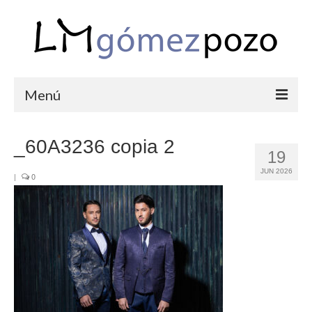
Menú
PORTFOLIO
_60A3236 copia 2
19
BODAS
JUN 2026
|
0
COMUNIONES
CORPORATIVAS
SEMANA SANTA
BLOG
SOBRE LM