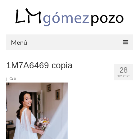
Menú
PORTFOLIO
1M7A6469 copia
28
BODAS
DIC 2025
|
0
COMUNIONES
CORPORATIVAS
SEMANA SANTA
BLOG
SOBRE LM