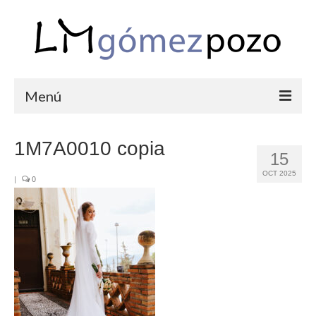
Menú
PORTFOLIO
1M7A0010 copia
15
BODAS
OCT 2025
|
0
COMUNIONES
CORPORATIVAS
SEMANA SANTA
BLOG
SOBRE LM