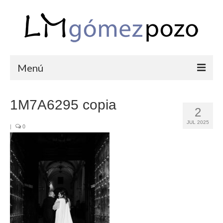
Menú
PORTFOLIO
1M7A6295 copia
2
BODAS
JUL 2025
|
0
COMUNIONES
CORPORATIVAS
SEMANA SANTA
BLOG
SOBRE LM