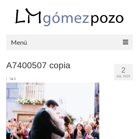
Menú
PORTFOLIO
A7400507 copia
2
BODAS
JUL 2025
|
0
COMUNIONES
CORPORATIVAS
SEMANA SANTA
BLOG
SOBRE LM