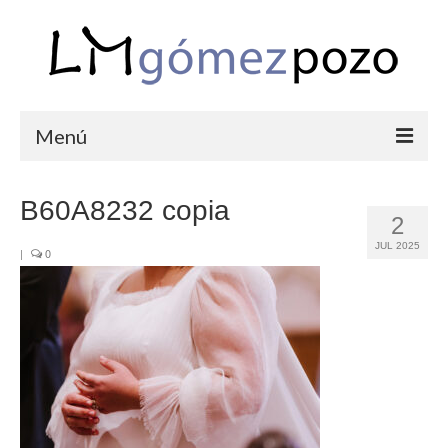
Menú
PORTFOLIO
B60A8232 copia
2
BODAS
JUL 2025
|
0
COMUNIONES
CORPORATIVAS
SEMANA SANTA
BLOG
SOBRE LM