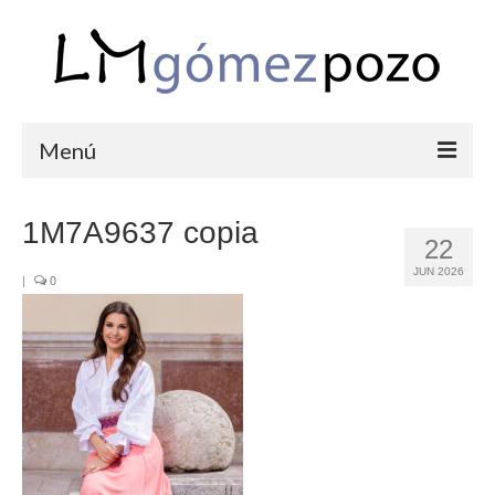
Menú
PORTFOLIO
1M7A9637 copia
22
BODAS
JUN 2026
|
0
COMUNIONES
CORPORATIVAS
SEMANA SANTA
BLOG
SOBRE LM