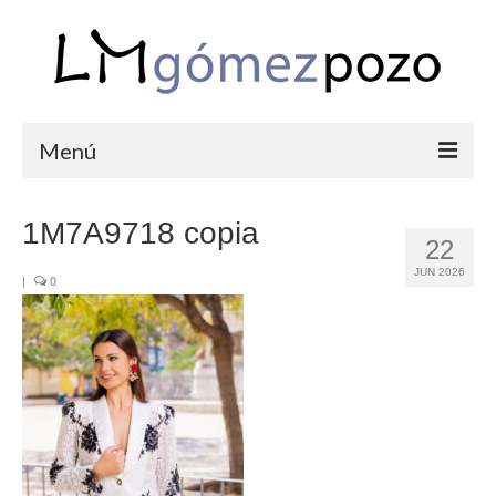
Menú
PORTFOLIO
1M7A9718 copia
22
BODAS
JUN 2026
|
0
COMUNIONES
CORPORATIVAS
SEMANA SANTA
BLOG
SOBRE LM