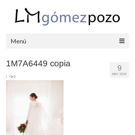
Menú
PORTFOLIO
1M7A6449 copia
9
BODAS
MAY 2024
|
0
COMUNIONES
CORPORATIVAS
SEMANA SANTA
BLOG
SOBRE LM