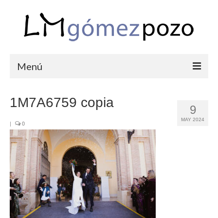
Menú
PORTFOLIO
1M7A6759 copia
9
BODAS
MAY 2024
|
0
COMUNIONES
CORPORATIVAS
SEMANA SANTA
BLOG
SOBRE LM