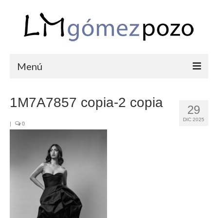
Menú
PORTFOLIO
1M7A7857 copia-2 copia
29
BODAS
DIC 2025
|
0
COMUNIONES
CORPORATIVAS
SEMANA SANTA
BLOG
SOBRE LM