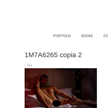
PORTFOLIO
BODAS
CO
1M7A6265 copia 2
|
0