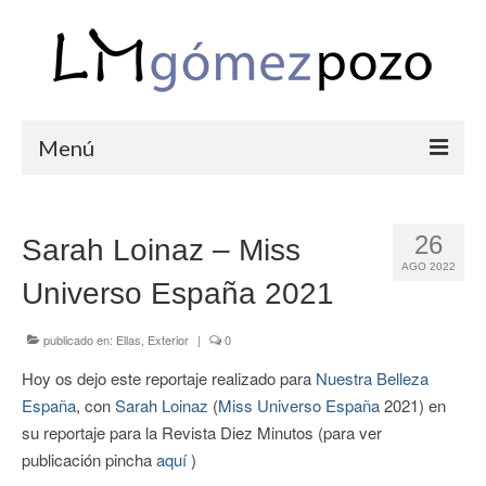
Menú
PORTFOLIO
26
Sarah Loinaz – Miss
BODAS
AGO 2022
Universo España 2021
COMUNIONES
CORPORATIVAS
publicado en:
Ellas
,
Exterior
|
0
Hoy os dejo este reportaje realizado para
Nuestra Belleza
SEMANA SANTA
España
, con
Sarah Loinaz
(
Miss Universo España
2021) en
BLOG
su reportaje para la Revista Diez Minutos (para ver
publicación pincha
aquí
)
SOBRE LM