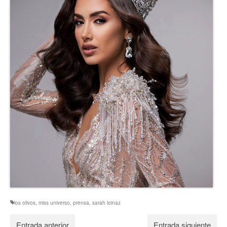
los olivos
,
miss universo
,
prensa
,
sarah loinaz
Entrada anterior
Entrada siguiente